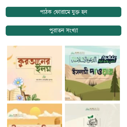
পাঠক ফোরামে যুক্ত হন
পুরাতন সংখ্যা