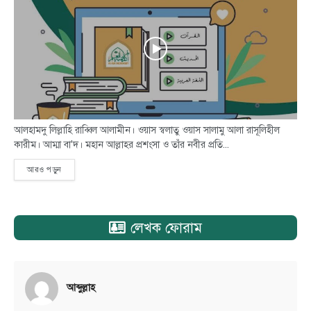
আলহামদু লিল্লাহি রাব্বিল আলামীন। ওয়াস স্বলাতু ওয়াস সালামু আলা রাসূলিহীল
কারীম। আম্মা বা'দ। মহান আল্লাহর প্রশংসা ও তাঁর নবীর প্রতি...
আরও পড়ুন
লেখক ফোরাম
আব্দুল্লাহ