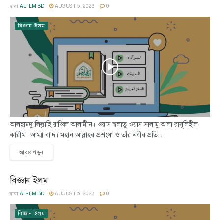
দ্বারা
AL-ILM BD
AUGUST 5, 2023
0
বিজ্ঞান ইলম
আলহামদু লিল্লাহি রাব্বিল আলামীন। ওয়াস স্বলাতু ওয়াস সালামু আলা রাসূলিহীল
কারীম। আম্মা বা'দ। মহান আল্লাহর প্রশংসা ও তাঁর নবীর প্রতি...
আরও পড়ুন
বিজ্ঞান ইলম
দ্বারা
AL-ILM BD
AUGUST 5, 2023
0
বিজ্ঞান ইলম