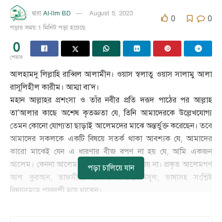
Al-Ilm BD
August 5, 2023
দ্বারা
0
0
পড়ার সময়:1 মিনিট পড়া হয়েছে
0
শেয়ার
আলহামদু লিল্লাহি রাব্বিল আলামীন। ওয়াস স্বলাতু ওয়াস সালামু আলা
রাসূলিহীল কারীম। আম্মা বা’দ।
মহান আল্লাহর প্রশংসা ও তাঁর নবীর প্রতি দরূদ পাঠের পর আল্লাহ
তা’আলার কাছে অশেষ কৃতজ্ঞতা যে, তিনি আমাদেরকে উল্লেখযোগ্য
তেমন কোনো যোগ্যতা ছাড়াই আলেমদের মাঝে অন্তর্ভুক্ত করেছেন। তবে
আমাদের সকলকে একটি বিষয়ে সতর্ক থাকা আবশ্যক যে, আমাদের
কারো মাঝেই যেন এ ধারণার বীজ বপণ না হয় যে, আমি একজন
আলেম। কেননা আলেম হওয়া সাধারণ কোন বিষয় না। প্রকৃত আলেমগণ
পড়া চালিয়ে যান
আল কুরআন, তাফসীর, হাদীস, ফিক্বহ, উসূল, ভাষাসহ সংশ্লিষ্ট
বিষয়সমূহে পারদর্শী হয়ে থাকেন।
———————————-