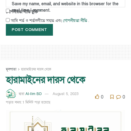
Save my name, email, and website in this browser for the
next time I comment.
*
গোপনীয়তা নীতি চুক্তি
গোপনীয়তা নীতি
আমি শর্ত ও শর্তাবলীতে সম্মত এবং
.
মূলপাতা
হারামাইনের দারস থেকে
হারামাইনের দারস থেকে
Al-Ilm BD
August 5, 2023
দ্বারা
0
0
পড়ার সময়:1 মিনিট পড়া হয়েছে