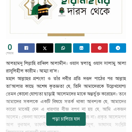
0
শেয়ার
আলহামদু লিল্লাহি রাব্বিল আলামীন। ওয়াস স্বলাতু ওয়াস সালামু আলা
রাসূলিহীল কারীম। আম্মা বা’দ।
মহান আল্লাহর প্রশংসা ও তাঁর নবীর প্রতি দরূদ পাঠের পর আল্লাহ
তা’আলার কাছে অশেষ কৃতজ্ঞতা যে, তিনি আমাদেরকে উল্লেখযোগ্য
তেমন কোনো যোগ্যতা ছাড়াই আলেমদের মাঝে অন্তর্ভুক্ত করেছেন। তবে
আমাদের সকলকে একটি বিষয়ে সতর্ক থাকা আবশ্যক যে, আমাদের
কারো মাঝেই যেন এ ধারণার বীজ বপণ না হয় যে, আমি একজন
আলেম। কেননা আলেম হওয়া সাধারণ কোন বিষয় না। প্রকৃত আলেমগণ
পড়া চালিয়ে যান
আল কুরআন, তাফসীর, হাদীস, ফিক্বহ, উসূল, ভাষাসহ সংশ্লিষ্ট