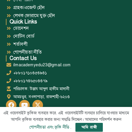
গ্রাহক/এজেন্ট হৌন
লেখক ফোরামে যুক্ত হৌন
Quick Links
ডোনেশন
নোটিস বোর্ড
শর্তাবলী
গোপনীয়তা নীতি
Contact Us
ilmacademyedu23@gmail.com
+৮৮০১৭১০৩৫৩৯৩১
+৮৮০১৭৩৬৫০৩৩৭৯
পরিচালক: উস্তায আব্দুল হাকীম মাদানী
আমচত্বর, নওদাপাড়া, রাজশাহী-৬২০৩
এই ওয়েবসাইট কুকিজ ব্যবহার করে. এই ওয়েবসাইটটি ব্যবহার চালিয়ে যাওয়ার মাধ্যমে
আপনি কুকিজ ব্যবহার করার জন্য সম্মতি দিচ্ছেন। আমাদের পরিদর্শন করুন
Web
All Right Reserved @Al-Ilm BD 2026-1447 – Developed by
গোপনীয়তা এবং কুকি নীতি
.
আমি রাজী
Developer Abu Bashar
.