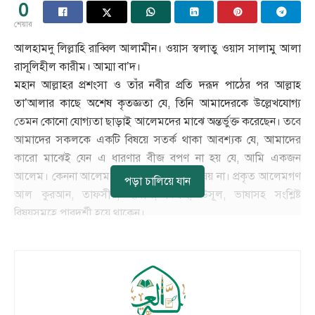
0
শেয়ার
আলহামদু লিল্লাহি রাব্বিল আলামীন। ওয়াস স্বলাতু ওয়াস সালামু আলা
রাসূলিহীল কারীম। আম্মা বা’দ।
মহান আল্লাহর প্রশংসা ও তাঁর নবীর প্রতি দরূদ পাঠের পর আল্লাহ
তা’আলার কাছে অশেষ কৃতজ্ঞতা যে, তিনি আমাদেরকে উল্লেখযোগ্য
তেমন কোনো যোগ্যতা ছাড়াই আলেমদের মাঝে অন্তর্ভুক্ত করেছেন। তবে
আমাদের সকলকে একটি বিষয়ে সতর্ক থাকা আবশ্যক যে, আমাদের
কারো মাঝেই যেন এ ধারণার বীজ বপণ না হয় যে, আমি একজন
আলেম। কেননা আলেম হওয়া সাধারণ কোন বিষয় না। প্রকৃত আলেমগণ
পড়া চালিয়ে যান
আল কুরআন, তাফসীর, হাদীস, ফিক্বহ, উসূল, ভাষাসহ সংশ্লিষ্ট
বিষয়সমূহে পারদর্শী হয়ে থাকেন।
———————————-