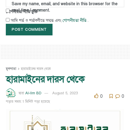
Save my name, email, and website in this browser for the
next time I comment.
*
গোপনীয়তা নীতি চুক্তি
গোপনীয়তা নীতি
আমি শর্ত ও শর্তাবলীতে সম্মত এবং
.
মূলপাতা
হারামাইনের দারস থেকে
হারামাইনের দারস থেকে
Al-Ilm BD
August 5, 2023
দ্বারা
0
0
পড়ার সময়:1 মিনিট পড়া হয়েছে