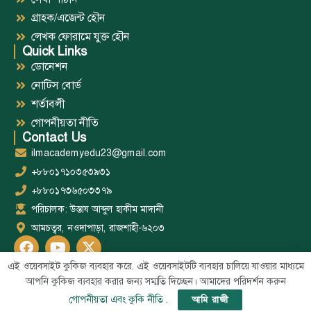
গ্রাহক/এজেন্ট হৌন
লেখক ফোরামে যুক্ত হৌন
Quick Links
ডোনেশন
নোটিস বোর্ড
শর্তাবলী
গোপনীয়তা নীতি
Contact Us
ilmacademyedu23@gmail.com
+৮৮০১৭১০৩৫৩৯৩১
+৮৮০১৭৩৬৫০৩৩৭৯
পরিচালক: উস্তায আব্দুল হাকীম মাদানী
আমচত্বর, নওদাপাড়া, রাজশাহী-৬২০৩
এই ওয়েবসাইট কুকিজ ব্যবহার করে. এই ওয়েবসাইটটি ব্যবহার চালিয়ে যাওয়ার মাধ্যমে
আপনি কুকিজ ব্যবহার করার জন্য সম্মতি দিচ্ছেন। আমাদের পরিদর্শন করুন
Web
All Right Reserved @Al-Ilm BD 2026-1447 – Developed by
গোপনীয়তা এবং কুকি নীতি
.
আমি রাজী
Developer Abu Bashar
.