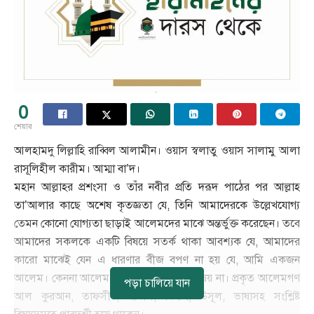
0
শেয়ার
আলহামদু লিল্লাহি রাব্বিল আলামীন। ওয়াস স্বলাতু ওয়াস সালামু আলা
রাসূলিহীল কারীম। আম্মা বা’দ।
মহান আল্লাহর প্রশংসা ও তাঁর নবীর প্রতি দরূদ পাঠের পর আল্লাহ
তা’আলার কাছে অশেষ কৃতজ্ঞতা যে, তিনি আমাদেরকে উল্লেখযোগ্য
তেমন কোনো যোগ্যতা ছাড়াই আলেমদের মাঝে অন্তর্ভুক্ত করেছেন। তবে
আমাদের সকলকে একটি বিষয়ে সতর্ক থাকা আবশ্যক যে, আমাদের
কারো মাঝেই যেন এ ধারণার বীজ বপণ না হয় যে, আমি একজন
আলেম। কেননা আলেম হওয়া সাধারণ কোন বিষয় না। প্রকৃত আলেমগণ
পড়া চালিয়ে যান
আল কুরআন, তাফসীর, হাদীস, ফিক্বহ, উসূল, ভাষাসহ সংশ্লিষ্ট