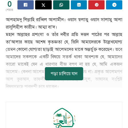
0
শেয়ার
আলহামদু লিল্লাহি রাব্বিল আলামীন। ওয়াস স্বলাতু ওয়াস সালামু আলা
রাসূলিহীল কারীম। আম্মা বা’দ।
মহান আল্লাহর প্রশংসা ও তাঁর নবীর প্রতি দরূদ পাঠের পর আল্লাহ
তা’আলার কাছে অশেষ কৃতজ্ঞতা যে, তিনি আমাদেরকে উল্লেখযোগ্য
তেমন কোনো যোগ্যতা ছাড়াই আলেমদের মাঝে অন্তর্ভুক্ত করেছেন। তবে
আমাদের সকলকে একটি বিষয়ে সতর্ক থাকা আবশ্যক যে, আমাদের
কারো মাঝেই যেন এ ধারণার বীজ বপণ না হয় যে, আমি একজন
আলেম। কেননা আলেম হওয়া সাধারণ কোন বিষয় না। প্রকৃত আলেমগণ
পড়া চালিয়ে যান
আল কুরআন, তাফসীর, হাদীস, ফিক্বহ, উসূল, ভাষাসহ সংশ্লিষ্ট
বিষয়সমূহে পারদর্শী হয়ে থাকেন।
———————————-