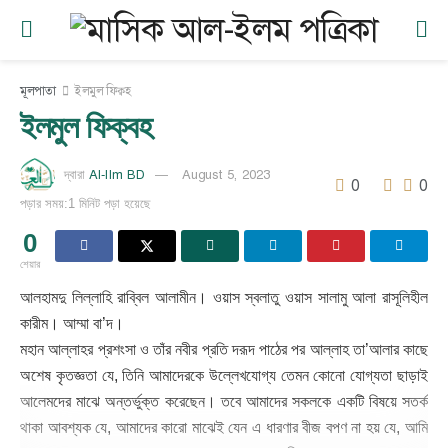
মূলপাতা
ইলমুল ফিক্বহ
ইলমুল ফিক্বহ
Al-Ilm BD
August 5, 2023
দ্বারা
0
0
পড়ার সময়:1 মিনিট পড়া হয়েছে
0
শেয়ার
আলহামদু লিল্লাহি রাব্বিল আলামীন। ওয়াস স্বলাতু ওয়াস সালামু আলা রাসূলিহীল
কারীম। আম্মা বা’দ।
মহান আল্লাহর প্রশংসা ও তাঁর নবীর প্রতি দরূদ পাঠের পর আল্লাহ তা’আলার কাছে
অশেষ কৃতজ্ঞতা যে, তিনি আমাদেরকে উল্লেখযোগ্য তেমন কোনো যোগ্যতা ছাড়াই
আলেমদের মাঝে অন্তর্ভুক্ত করেছেন। তবে আমাদের সকলকে একটি বিষয়ে সতর্ক
থাকা আবশ্যক যে, আমাদের কারো মাঝেই যেন এ ধারণার বীজ বপণ না হয় যে, আমি