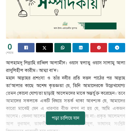
0
শেয়ার
আলহামদু লিল্লাহি রাব্বিল আলামীন। ওয়াস স্বলাতু ওয়াস সালামু আলা
রাসূলিহীল কারীম। আম্মা বা’দ।
মহান আল্লাহর প্রশংসা ও তাঁর নবীর প্রতি দরূদ পাঠের পর আল্লাহ
তা’আলার কাছে অশেষ কৃতজ্ঞতা যে, তিনি আমাদেরকে উল্লেখযোগ্য
তেমন কোনো যোগ্যতা ছাড়াই আলেমদের মাঝে অন্তর্ভুক্ত করেছেন। তবে
আমাদের সকলকে একটি বিষয়ে সতর্ক থাকা আবশ্যক যে, আমাদের
কারো মাঝেই যেন এ ধারণার বীজ বপণ না হয় যে, আমি একজন
আলেম। কেননা আলেম হওয়া সাধারণ কোন বিষয় না। প্রকৃত আলেমগণ
পড়া চালিয়ে যান
আল কুরআন, তাফসীর, হাদীস, ফিক্বহ, উসূল, ভাষাসহ সংশ্লিষ্ট