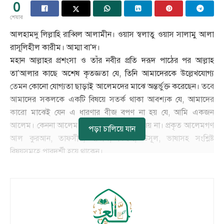
0
শেয়ার
আলহামদু লিল্লাহি রাব্বিল আলামীন। ওয়াস স্বলাতু ওয়াস সালামু আলা
রাসূলিহীল কারীম। আম্মা বা’দ।
মহান আল্লাহর প্রশংসা ও তাঁর নবীর প্রতি দরূদ পাঠের পর আল্লাহ
তা’আলার কাছে অশেষ কৃতজ্ঞতা যে, তিনি আমাদেরকে উল্লেখযোগ্য
তেমন কোনো যোগ্যতা ছাড়াই আলেমদের মাঝে অন্তর্ভুক্ত করেছেন। তবে
আমাদের সকলকে একটি বিষয়ে সতর্ক থাকা আবশ্যক যে, আমাদের
কারো মাঝেই যেন এ ধারণার বীজ বপণ না হয় যে, আমি একজন
আলেম। কেননা আলেম হওয়া সাধারণ কোন বিষয় না। প্রকৃত আলেমগণ
পড়া চালিয়ে যান
আল কুরআন, তাফসীর, হাদীস, ফিক্বহ, উসূল, ভাষাসহ সংশ্লিষ্ট
বিষয়সমূহে পারদর্শী হয়ে থাকেন।
———————————-