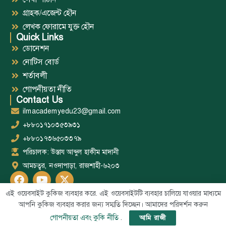
গ্রাহক/এজেন্ট হৌন
লেখক ফোরামে যুক্ত হৌন
Quick Links
ডোনেশন
নোটিস বোর্ড
শর্তাবলী
গোপনীয়তা নীতি
Contact Us
ilmacademyedu23@gmail.com
+৮৮০১৭১০৩৫৩৯৩১
+৮৮০১৭৩৬৫০৩৩৭৯
পরিচালক: উস্তায আব্দুল হাকীম মাদানী
আমচত্বর, নওদাপাড়া, রাজশাহী-৬২০৩
এই ওয়েবসাইট কুকিজ ব্যবহার করে. এই ওয়েবসাইটটি ব্যবহার চালিয়ে যাওয়ার মাধ্যমে
আপনি কুকিজ ব্যবহার করার জন্য সম্মতি দিচ্ছেন। আমাদের পরিদর্শন করুন
Web
All Right Reserved @Al-Ilm BD 2026-1447 – Developed by
গোপনীয়তা এবং কুকি নীতি
.
আমি রাজী
Developer Abu Bashar
.